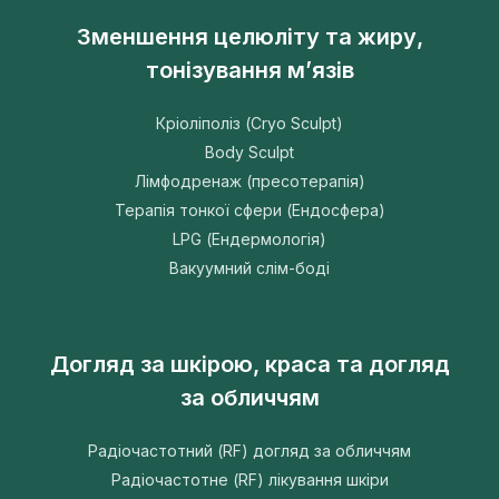
Зменшення целюліту та жиру,
тонізування м’язів
Кріоліполіз (Cryo Sculpt)
Body Sculpt
Лімфодренаж (пресотерапія)
Терапія тонкої сфери (Ендосфера)
LPG (Ендермологія)
Вакуумний слім-боді
Догляд за шкірою, краса та догляд
за обличчям
Радіочастотний (RF) догляд за обличчям
Радіочастотне (RF) лікування шкіри