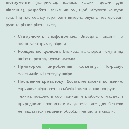
інструменти
(наприклад, валики, чашки, дошки для
ліплення), розроблені таким чином, щоб імітувати контури
тіла. Під час сеансу терапевти використовують повторювані
рухи та різний рівень тиску:
Стимулюють лімфодренаж
: Виводить токсини та
зменшує затримку рідини.
Розщеплює целюліт
: Впливає на фіброзні смуги під
шкірою, розгладжуючи ямочки.
Прискорює вироблення колагену
: Покращує
еластичність і текстуру шкіри.
Посилення кровотоку
: Доставляє кисень до тканин,
сприяючи відновленню м’язів і зменшенню напруги.
Техніка поєднує в собі принципи глибокого масажу з
природними властивостями дерева, яке для безпеки
не піддається термічній обробці і не містить смоли.