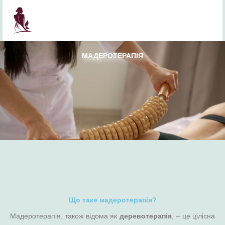
Перейти
до
вмісту
МАДЕРОТЕРАПІЯ
Що таке мадеротерапія?
Мадеротерапія, також відома як
деревотерапія
, – це цілісна