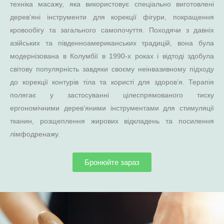
техніка масажу, яка використовує спеціально виготовлені
дерев’яні інструменти для корекції фігури, покращення
кровообігу та загального самопочуття. Походячи з давніх
азійських та південноамериканських традицій, вона була
модернізована в Колумбії в 1990-х роках і відтоді здобула
світову популярність завдяки своєму неінвазивному підходу
до корекції контурів тіла та користі для здоров’я. Терапія
полягає у застосуванні цілеспрямованого тиску
ергономічними дерев’яними інструментами для стимуляції
тканин, розщеплення жирових відкладень та посилення
лімфодренажу.
Бронюйте зараз