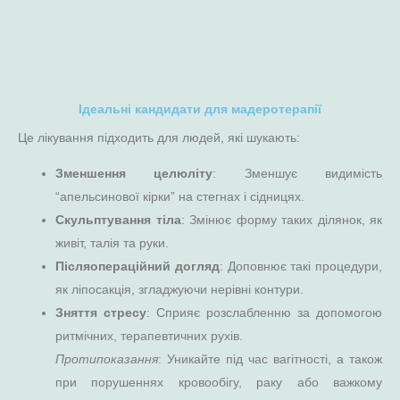
Ідеальні кандидати для мадеротерапії
Це лікування підходить для людей, які шукають:
Зменшення целюліту
: Зменшує видимість
“апельсинової кірки” на стегнах і сідницях.
Скульптування тіла
: Змінює форму таких ділянок, як
живіт, талія та руки.
Післяопераційний догляд
: Доповнює такі процедури,
як ліпосакція, згладжуючи нерівні контури.
Зняття стресу
: Сприяє розслабленню за допомогою
ритмічних, терапевтичних рухів.
Протипоказання
: Уникайте під час вагітності, а також
при порушеннях кровообігу, раку або важкому