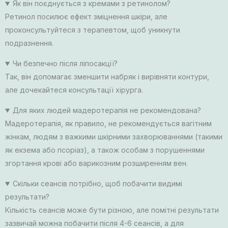
Як він поєднується з кремами з ретинолом?
Ретинол посилює ефект зміцнення шкіри, але
проконсультуйтеся з терапевтом, щоб уникнути
подразнення.
Чи безпечно після ліпосакції?
Так, він допомагає зменшити набряк і вирівняти контури,
але дочекайтеся консультації хірурга.
Для яких людей мадеротерапія не рекомендована?
Мадеротерапія, як правило, не рекомендується вагітним
жінкам, людям з важкими шкірними захворюваннями (такими
як екзема або псоріаз), а також особам з порушеннями
згортання крові або варикозним розширенням вен.
Скільки сеансів потрібно, щоб побачити видимі
результати?
Кількість сеансів може бути різною, але помітні результати
зазвичай можна побачити після 4-6 сеансів, а для