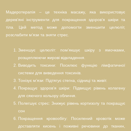
Які переваги мадеротерапії?
Мадеротерапія – це техніка масажу, яка використовує
дерев’яні інструменти для покращення здоров’я шкіри та
тіла. Цей метод може допомогти зменшити целюліт,
розслабити м’язи та зняти стрес.
Зменшує целюліт: пом’якшує шкіру з ямочками,
розщеплюючи жирові відкладення.
Виводить токсини: Посилює функцію лімфатичної
системи для виведення токсинів.
Тонізує м’язи: Підтягує стегна, сідниці та живіт.
Покращує здоров’я шкіри: Підвищує рівень колагену
для сяючого кольору обличчя.
Полегшує стрес: Знижує рівень кортизолу та покращує
сон
Покращення кровообігу: Посилений кровотік може
доставляти кисень і поживні речовини до тканин,