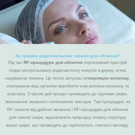
Як працює радіохвильова терапія для обличчя?
Під час
RF-процедури для обличчя
портативний пристрій
подає контрольовану радіочастотну енергію в дерму, м’яко
нагріваючи тканину. Це тепло запускає
стимуляцію колагену
,
спонукаючи ваш організм виробляти нові волокна колагену та
еластину. З часом цей процес призводить до підтяжки шкіри,
зменшення зморшок і поліпшення текстури. Такі процедури, як
RF-терапія від дрібних зморшок і RF-процедури для обличчя
для сяючої шкіри, відновлюють природну опорну структуру
вашої шкіри, що призводить до підтягнутого, сяючого вигляду.