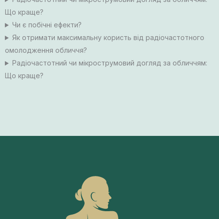
Що краще?
Чи є побічні ефекти?
Як отримати максимальну користь від радіочастотного
омолодження обличчя?
Радіочастотний чи мікрострумовий догляд за обличчям:
Що краще?