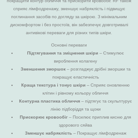
покращити контур обличчя та прискорити кровообіг. RF також
сприяє лімфодренажу, зменшує набряклість і підвищує
поглинання засобів по догляду за шкірою. З мінімальним
дискомфортом і без простоїв, він забезпечує довготривалі
антивікові переваги для різних типів шкіри.
Основні переваги
Підтягування та зміцнення шкіри
– Стимулює
вироблення колагену
Зменшення зморшок
– розгладжує дрібні зморшки та
покращує еластичність
Краща текстура і тонус шкіри
– Сприяє оновленню
клітин і рівному кольору обличчя
Контурна пластика обличчя
– підтягує та скульптурує
лінію підборіддя та щоки
Прискорює кровообіг
– Посилює приплив кисню для
здорового сяйва
Зменшує набряклість
– Покращує лімфодренаж