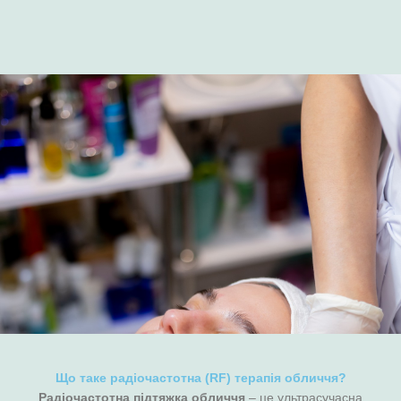
Що таке радіочастотна (RF) терапія обличчя?
Радіочастотна
підтяжка
обличчя
– це ультрасучасна