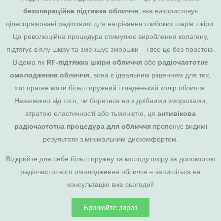
безопераційна підтяжка обличчя
, яка використовує
цілеспрямовані радіохвилі для нагрівання глибоких шарів шкіри.
Ця революційна процедура стимулює вироблення колагену,
підтягує в’ялу шкіру та зменшує зморшки – і все це без простою.
Відома як
RF-підтяжка шкіри обличчя
або
радіочастотне
омолодження обличчя
, вона є ідеальним рішенням для тих,
хто прагне мати більш пружний і гладенький колір обличчя.
Незалежно від того, чи боретеся ви з дрібними зморшками,
втратою еластичності або тьмяністю, ця
антивікова
радіочастотна процедура для обличчя
пропонує видимі
результати з мінімальним дискомфортом.
Відкрийте для себе більш пружну та молоду шкіру за допомогою
радіочастотного омолодження обличчя – запишіться на
консультацію вже сьогодні!
Бронюйте зараз