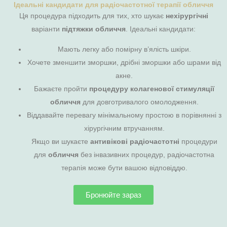
Ідеальні кандидати для радіочастотної терапії обличчя
Ця процедура підходить для тих, хто шукає
нехірургічні
варіанти
підтяжки обличчя
. Ідеальні кандидати:
Мають легку або помірну в’ялість шкіри.
Хочете зменшити зморшки, дрібні зморшки або шрами від
акне.
Бажаєте пройти
процедуру колагенової стимуляції
обличчя
для довготривалого омолодження.
Віддавайте перевагу мінімальному простою в порівнянні з
хірургічним втручанням.
Якщо ви шукаєте
антивікові радіочастотні
процедури
для
обличчя
без інвазивних процедур, радіочастотна
терапія може бути вашою відповіддю.
Бронюйте зараз