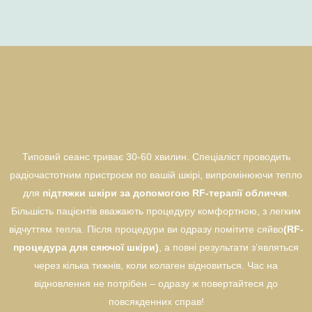
Досвід лікування радіочастотним випромінюванням
обличчя
Типовий сеанс триває 30-60 хвилин. Спеціаліст проводить
радіочастотним пристроєм по вашій шкірі, випромінюючи тепло
для
підтяжки шкіри за допомогою RF-терапії обличчя
.
Більшість пацієнтів вважають процедуру комфортною, з легким
відчуттям тепла. Після процедури ви одразу помітите сяйво
(RF-
процедура для сяючої шкіри)
, а повні результати з’являться
через кілька тижнів, коли колаген відновиться. Час на
відновлення не потрібен – одразу ж повертайтеся до
повсякденних справ!