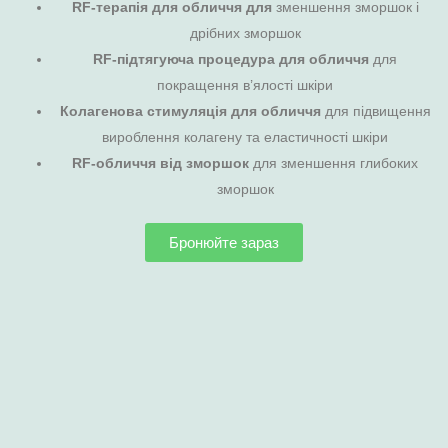
RF-терапія для обличчя для
зменшення зморшок і
дрібних зморшок
RF-підтягуюча процедура для обличчя
для
покращення в’ялості шкіри
Колагенова стимуляція для обличчя
для підвищення
вироблення колагену та еластичності шкіри
RF-обличчя від зморшок
для зменшення глибоких
зморшок
Бронюйте зараз