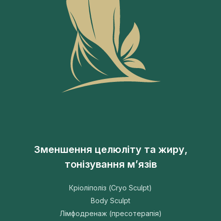
Зменшення целюліту та жиру,
тонізування м’язів
Кріоліполіз (Cryo Sculpt)
Body Sculpt
Лімфодренаж (пресотерапія)