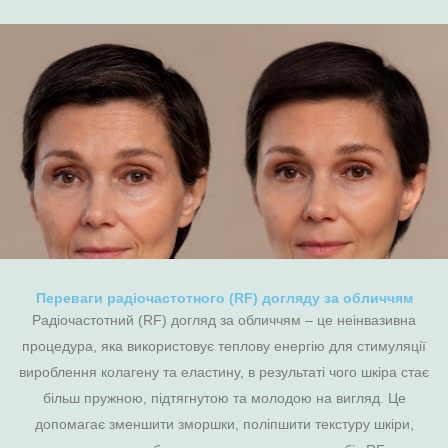
Переваги радіочастотного (RF) догляду за обличчям
Радіочастотний (RF) догляд за обличчям – це неінвазивна
процедура, яка використовує теплову енергію для стимуляції
вироблення колагену та еластину, в результаті чого шкіра стає
більш пружною, підтягнутою та молодою на вигляд. Це
допомагає зменшити зморшки, поліпшити текстуру шкіри,