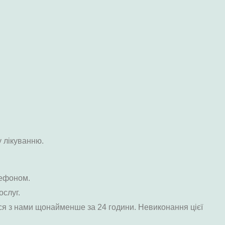
у лікуванню.
лефоном.
ослуг.
ься з нами щонайменше за 24 години. Невиконання цієї