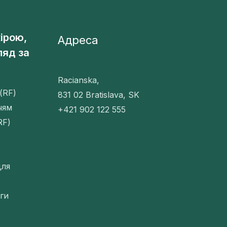
ірою,
Адреса
ляд за
Racianska,
(RF)
831 02 Bratislava, SK
чям
+421 902 122 555
RF)
для
ги