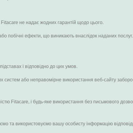
 Fitacare не надає жодних гарантій щодо цього.
ії або побічні ефекти, що виникають внаслідок наданих пос
ідставах і відповідно до цих умов.
их систем або неправомірне використання веб-сайту заборо
ністю Fitacare, і будь-яке використання без письмового дозв
ємо та використовуємо вашу особисту інформацію відповідн