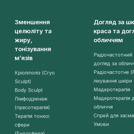
Зменшення
Догляд за шк
целюліту та
краса та дог
жиру,
обличчям
тонізування
Радіочастотний 
м’язів
догляд за облич
Радіочастотне (
Кріоліполіз (Cryo
лікування шкіри
Sculpt)
Мадеротерапія
Body Sculpt
Мадеротерапія 
Лімфодренаж
обличчя
(пресотерапія)
Спрей для засма
Терапія тонкої
Умови
сфери
(Ендосфера)